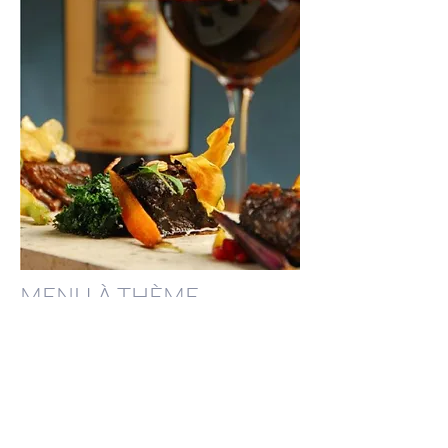
MENU À THÈME
Menu à thème élaboré autour d’un produit
de la région – Champignons, Chasse,
Herbes aromatiques, Poissons de rivière…
Proposé en fonction de la saisonnalité.
SELON LE THÈME