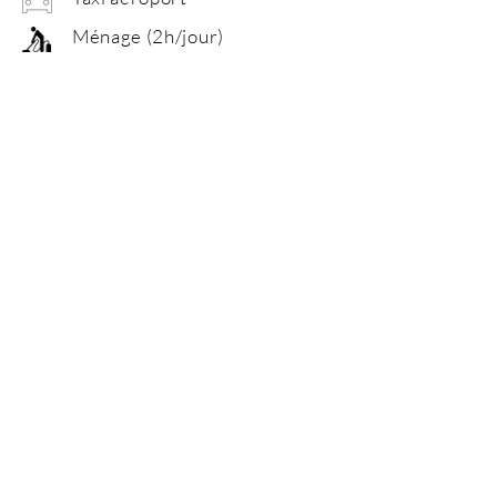
Ménage (2h/jour)
Pour tout demande de location de la Maison
des Oiseaux et d'une activité, veuillez nous
adresser un message en précisant les dates
de réservation souhaitées.
Vous pouvez également nous envoyer un
message si vous avez une question.
Nom *