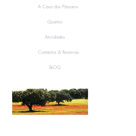
A Casa dos Pássaros
Quartos
Atividades
Contactos & Reservas
BLOG
O ALTO