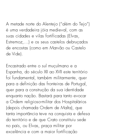
ALENTEJO
A metade norte do Alentejo (“além do Tejo”)
é uma verdadeira jóia medieval, com as
suas cidades e vilas fortificadas (Elvas,
Estremoz,...) e os seus castelos debruçados
de encostas (como em Marvão ou Castelo
de Vide).
Encastrado entre o sul muçulmano e a
Espanha, do século XII ao XVII este território
foi fundamental, também militarmente, quer
para a definição das fronteiras de Portugal,
quer para a construção da sua identidade
enquanto nação. Bastará para tanto evocar
a Ordem religioso-militar dos Hospitalários
(depois chamada Ordem de Malta), que
tanta importância teve na conquista e defesa
do território e de que Crato constituiu sede
no país, ou Elvas, praça militar por
excelência e com a maior fortificação