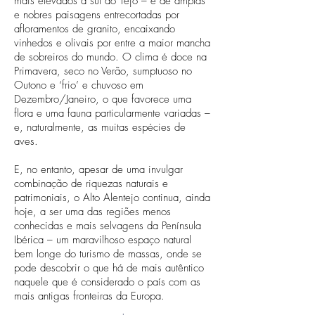
mais elevados a sul do Tejo – e de amplas
e nobres paisagens entrecortadas por
afloramentos de granito, encaixando
vinhedos e olivais por entre a maior mancha
de sobreiros do mundo. O clima é doce na
Primavera, seco no Verão, sumptuoso no
Outono e ‘frio’ e chuvoso em
Dezembro/Janeiro, o que favorece uma
flora e uma fauna particularmente variadas –
e, naturalmente, as muitas espécies de
aves.
E, no entanto, apesar de uma invulgar
combinação de riquezas naturais e
patrimoniais, o Alto Alentejo continua, ainda
hoje, a ser uma das regiões menos
conhecidas e mais selvagens da Península
Ibérica – um maravilhoso espaço natural
bem longe do turismo de massas, onde se
pode descobrir o que há de mais autêntico
naquele que é considerado o país com as
mais antigas fronteiras da Europa.